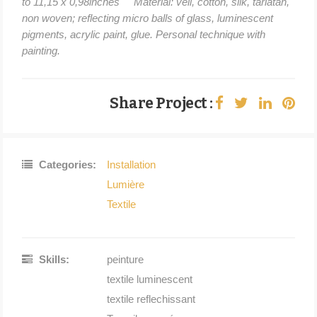
to 11,15 x 0,98inches Material: veil, cotton, silk, tarlatan,
non woven; reflecting micro balls of glass, luminescent
pigments, acrylic paint, glue. Personal technique with
painting.
Share Project :
Categories:
Installation
Lumière
Textile
Skills:
peinture
textile luminescent
textile reflechissant