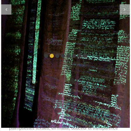
VOILES D’ÉCRITURE
29 juin 2002
VOILES D’ÉCRITURE
De jour, selon la lumière, l’écriture émerge de ces
palimpsestes textiles, en matité, douceur et transparence