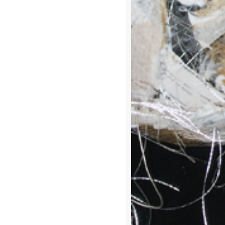
CORRE
29 juin 2006
CORRES
Categories:
I
P
T