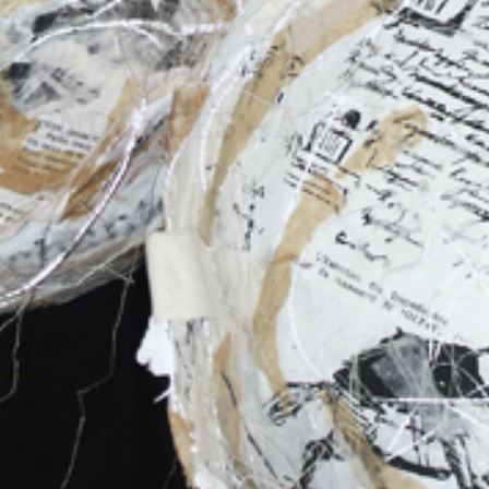
SPONDANCES
PONDANCES – AU FIL DU Q
nstallation
Lumière
apier
extile