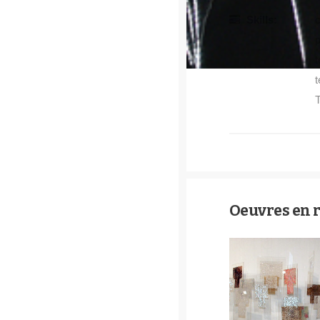
Skills:
p
t
t
T
Oeuvres en 