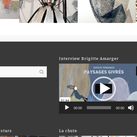
Interview Brigitte Amarger
Lecteur
vidéo
00:00
00:00
 stars
La chute