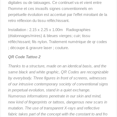
digitales ou de tatouages. Ce continuel va et vient entre
l’homme et ces invasifs signes conventionnels en
perpétuelle évolution est accentué par l’effet miroitant de la
retro réflexion du tissu réfléchissant.
Installation : 2.15 x 2.25 x 1.00m Radiographies
(étalonnages/mires) & bleues vierges; cuir; tissu
réfléchissant; fils nylon. Traitement numérique de qr codes
; découpe & gravure laser ; couture.
QR Code Tattoo 2
Thanks to a structure, made on an identical basis, and the
same black and white graphic, QR Codes are recognizable
by everybody. Three figures in front of screens, witnesses
of our intrusive contemporary society of conventional signs
in perpetual evolution, stand in a quiet exchange.
Numerous informations penetrate in our skin and mind,
new kind of fingerprints or tattoos, dangerous new scars in
mutation. The use of transparent X-rays and reflective
fabric takes part of the concept with the constant to and fro