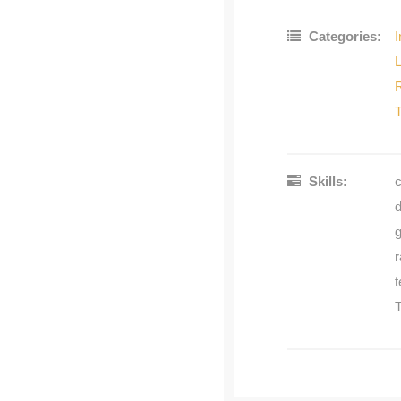
Categories:
I
T
Skills:
c
g
r
t
T