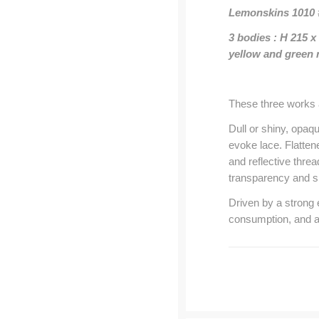
Lemonskins 1010 #
3 bodies : H 21
yellow and green r
These three works ar
Dull or shiny, opaq
evoke lace. Flatten
and reflective thre
transparency and s
Driven by a strong e
consumption, and af