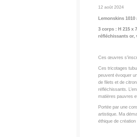
12 août 2024
Lemonskins 1010 #
3 corps : H 215
réfléchissants or,
Ces œuvres s’inscri
Ces tricotages tubul
peuvent évoquer une
de filets et de citr
réfléchissants. L’e
matières pauvres e
Portée par une cons
artistique. Ma déma
éthique de création