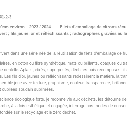
1-2-3.
 x 70cm environ 2023 / 2024
Filets d’emballage de citrons réc
 vert ; fils jaune, or et réfléchissants ; radiographies gravées a
vent dans une série née de la réutilisation de filets d’emballage de fr
aires, en coton ou fibre synthétique, mats ou brillants, opaques ou tr
 dentelle. Aplatis, étirés, superposés, déchirés puis recomposés, il
ons. Les fils d’or, jaunes ou réfléchissants redessinent la matière, la
nsemble joue avec texture, graphisme, couleur, transparence, brillanc
t oubliées soudain sublimées.
cience écologique forte, je redonne vie aux déchets, les détourne de 
rche, à la fois esthétique et engagée, interroge nos modes de consom
 fondée sur le recyclage et le zéro déchet.