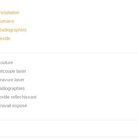
nstallation
Lumière
Radiographies
extile
outure
découpe laser
ravure laser
adiographies
extile reflechissant
ravail exposé