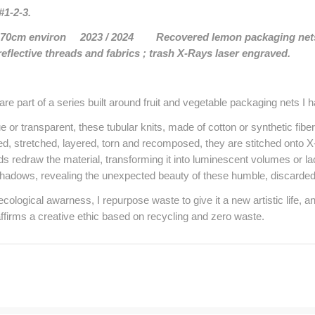
1-2-3.
5 x 70cm environ 2023 / 2024
Recovered lemon packaging nets
eflective threads and fabrics ; trash X-Rays laser engraved.
e part of a series built around fruit and vegetable packaging nets I ha
ue or transparent, these tubular knits, made of cotton or synthetic fi
ed, stretched, layered, torn and recomposed, they are stitched onto 
ads redraw the material, transforming it into luminescent volumes or l
hadows, revealing the unexpected beauty of these humble, discarded
cological awarness, I repurpose waste to give it a new artistic life, a
firms a creative ethic based on recycling and zero waste.