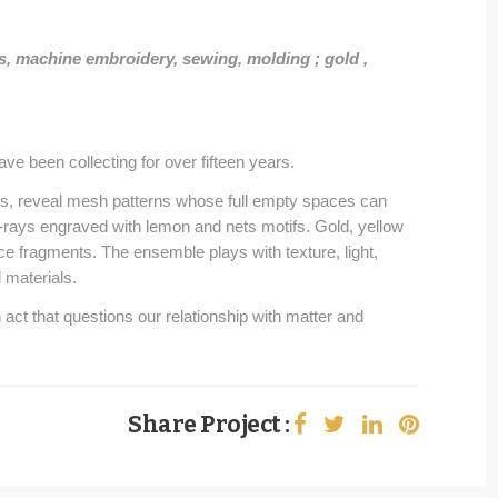
, machine embroidery, sewing, molding ; gold ,
ve been collecting for over fifteen years.
bers, reveal mesh patterns whose full empty spaces can
X-rays engraved with lemon and nets motifs. Gold, yellow
ace fragments. The ensemble plays with texture, light,
 materials.
n act that questions our relationship with matter and
Share Project :